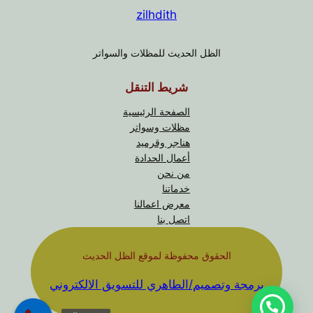
zilhdith
الظل الحديث للمظلات والسواتر
شريط التنقل
الصفحة الرئيسية
مظلات وسواتر
هناجر وقرميد
أعمال الحدادة
من نحن
خدماتنا
معرض اعمالنا
اتصل بنا
الحقوق محفوظة لموقع الظل الحديث
برمجة وتصميم/الطاهري للتسويق الالكتروني