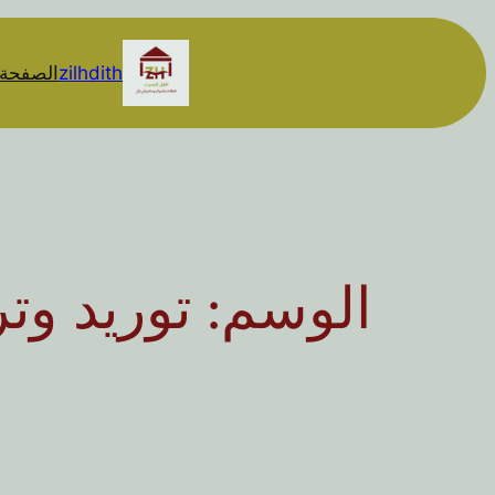
تخطى
إلى
zilhdith
الصفحة 
المحتوى
الوسم:
توريد و