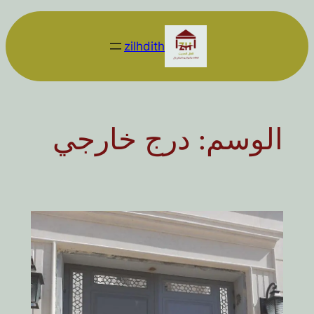
تخطى
إلى
zilhdith
المحتوى
الوسم:
درج خارجي