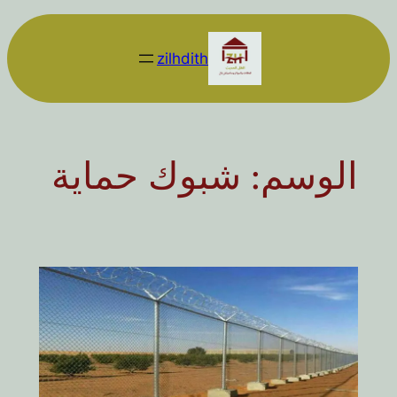
تخطى
إلى
zilhdith
المحتوى
الوسم:
شبوك حماية