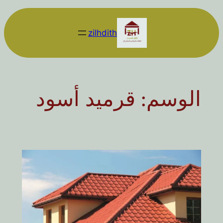
تخطى
إلى
zilhdith
المحتوى
الوسم:
قرميد أسود