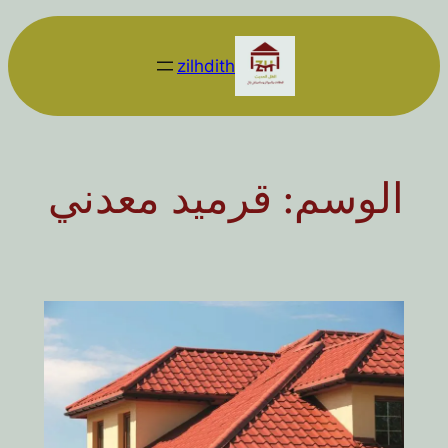
تخطى
إلى
zilhdith
المحتوى
الوسم:
قرميد معدني